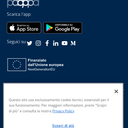
Scarica l'app:
Seguici su:
Privacy Policy
PagoPA S.p.A., Piazza Colonna, 370, Roma, 00187 IT
Note Legali
Questo sito usa esclusivamente cookie tecnici, essenziali per il
Sicurezza
suo funzionamento. Per maggiori informazioni, premi “Scopri
Dichiarazione di
di più” e consulta la nostra
Privacy Policy
accessibilità
Scopri di più