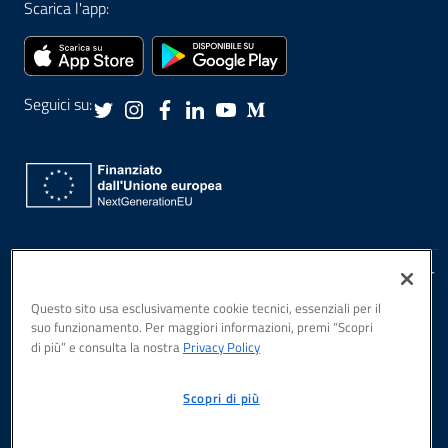
Scarica l'app:
Seguici su:
Privacy Policy
PagoPA S.p.A., Piazza Colonna, 370, Roma, 00187 IT
Note Legali
Questo sito usa esclusivamente cookie tecnici, essenziali per il
Sicurezza
suo funzionamento. Per maggiori informazioni, premi “Scopri
Dichiarazione di
di più” e consulta la nostra
Privacy Policy
accessibilità
Scopri di più