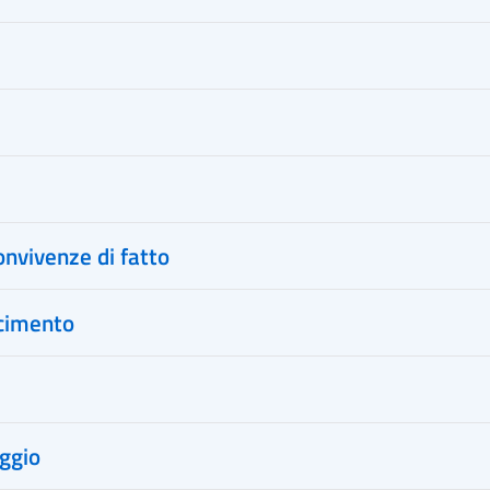
onvivenze di fatto
scimento
eggio