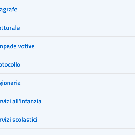
nagrafe
ettorale
ampade votive
otocollo
gioneria
vizi all'infanzia
vizi scolastici