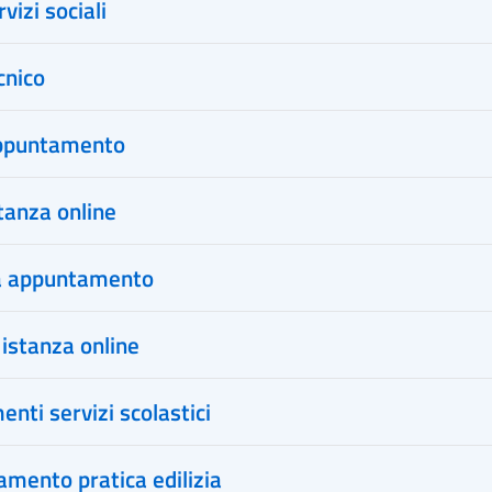
vizi sociali
cnico
appuntamento
tanza online
a appuntamento
istanza online
ti servizi scolastici
mento pratica edilizia