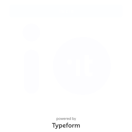
Inizia
IO, l'app dei servizi pubblici
Chiediamo ai cittadini di aiutarci a
progettare quest'applicazione,
partecipando alla prima fase di
sperimentazione del progetto, in cui si
potrà testare alcuni servizi reali